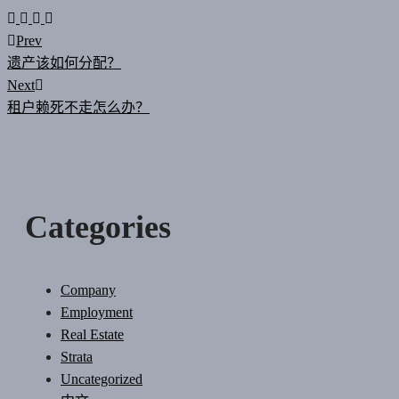
Post
Prev
遗产该如何分配？
Next
navigation
租户赖死不走怎么办？
Categories
Company
Employment
Real Estate
Strata
Uncategorized