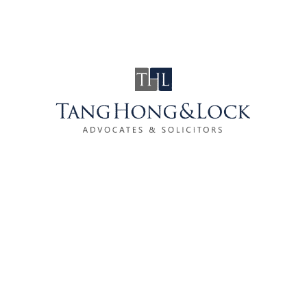
达成协议，这有助管理层和业主达到双赢局面。
我只是不还钱，犯法了吗？ 分层物业的管理
费，有别于一般的商业债务，并不属于合同法的
类别，而是一个法定责任(statutory duty)。如
果不还管理费，除了冒着被管理层对付的风险，
同时你也冒着被定刑事罪的风险。在分层管理法
令的第34条文下，其实拖欠管理费是一项刑事
罪，如果定罪，最高刑罚是罚款5千或入狱3年或
两者兼施，如果继续拖欠，还可以每天罚款50令
吉知道债务还清。确实，有关当局甚少使用这个
途径来对付拖欠着，但是谁能保证你不会是被杀
来儆猴的那只鸡。 我的管理费已经欠超过6年
了，过去让他过去，来不及？ 一般的商业债务
有效诉讼期为6年，超过了便不可以再对相关债
务进行起诉。有些屋主天真认为6年以前的管理
费就能一了百了，可惜管理费是个例外。法律允
许管理层对任何 […] …