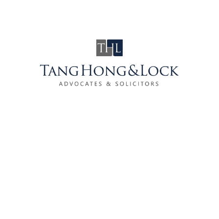
作者：
陈燕鸿律师，律所合伙人
patrick@tnhlaw.com.my
免责声明
本文仅供参考，并不构成法律建议。每种情况都是独特的，
应根据具体情况寻求专业法律建议。读者如需法律建议或对
本文内容有任何疑问，欢迎联系Tang Hong & Lock。
SHARE: